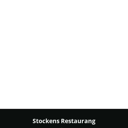
Svambobs grillkorvar med pommes och
ketchup
75 kr
Elsas fish and chips med remouladsås (Gluten)
95 kr
VID ALLERGIER FRÅGA PERSONALEN
..
Stockens Restaurang