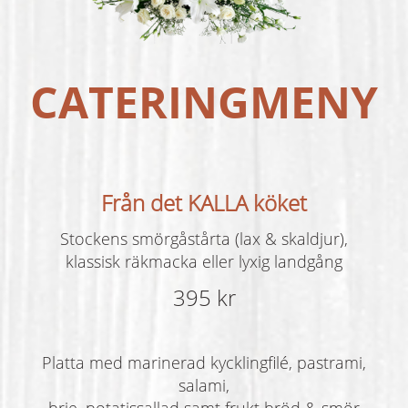
CATERINGMENY
Från det KALLA köket
Stockens smörgåstårta (lax & skaldjur),
klassisk räkmacka eller lyxig landgång
395 kr
Platta med marinerad kycklingfilé, pastrami,
salami,
brie, potatissallad samt frukt bröd & smör