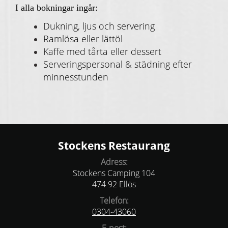
I alla bokningar ingår:
Dukning, ljus och servering
Ramlösa eller lättöl
Kaffe med tårta eller dessert
Serveringspersonal & städning
efter
minnesstunden
Stockens Restaurang
Adress:
Stockens Camping 104
474 92 Ellös
Telefon:
0304-43060