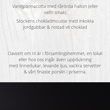
Vaniljpannacotta med rårörda hallon (eller
valfri smak)
Stockens chokladmousse med inkokta
jordgubbar & rostad vit choklad
Oavsett om ni är i församlingshemmet, en lokal
eller hos oss ingår även uppdukning
med linnedukar, levande ljus, vackra servetter
& vårt finaste porslin i priserna.