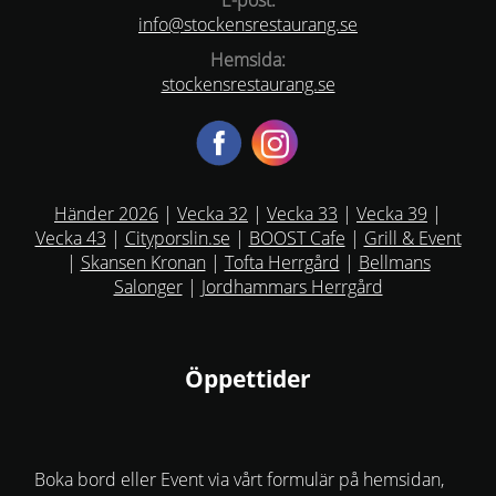
E-post:
info@stockensrestaurang.se
Hemsida:
stockensrestaurang.se
Händer 2026
|
Vecka 32
|
Vecka 33
|
Vecka 39
|
Vecka 43
|
Cityporslin.se
|
BOOST Cafe
|
Grill & Event
|
Skansen Kronan
|
Tofta Herrgård
|
Bellmans
Salonger
|
Jordhammars Herrgård
Öppettider
Boka bord eller Event via vårt formulär på hemsidan,