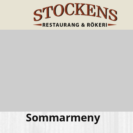
Sommarmeny