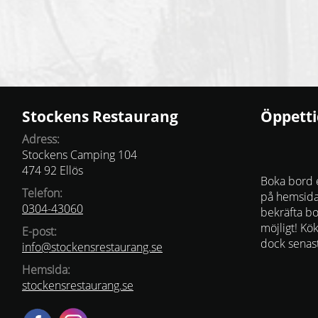
..
Stockens Restaurang
Öppetti
Adress:
Stockens Camping 104
474 92 Ellös
Boka bord e
Telefon:
på hemsidan
0304-43060
bekräfta bo
möjligt! Kö
E-post:
dock senast
info@stockensrestaurang.se
Hemsida:
stockensrestaurang.se