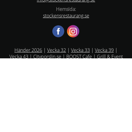
Hemsida:
stockensrestaurang.se
Händer 2026
|
Vecka 32
|
Vecka 33
|
Vecka 39
|
Vecka 43
|
Cityporslin.se
|
BOOST Cafe
|
Grill & Event
|
Skansen Kronan
|
Tofta Herrgård
|
Bellmans
Salonger
|
Jordhammars Herrgård
Öppettider
Boka bord eller Event via vårt formulär på hemsidan,
för att vi ska kunna bekräfta bokningen boka så tidigt