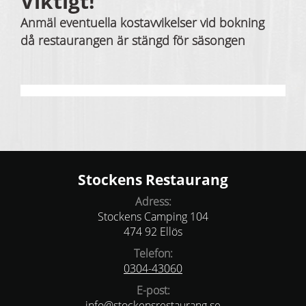
Viktigt!
Anmäl eventuella kostavvikelser vid bokning
då restaurangen är stängd för säsongen
Stockens Restaurang
Adress:
Stockens Camping 104
474 92 Ellös
Telefon:
0304-43060
E-post:
info@stockensrestaurang.se