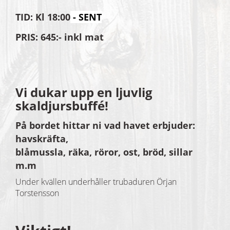
TID: Kl 18:00
- SENT
PRIS: 645:- inkl mat
Vi dukar upp en ljuvlig
skaldjursbuffé!
På bordet hittar ni vad havet erbjuder:
havskräfta,
blåmussla, räka, röror, ost, bröd, sillar
m.m
Under kvällen underhåller trubaduren Örjan
Torstensson