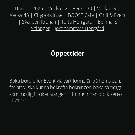
Händer 2026
|
Vecka 32
|
Vecka 33
|
Vecka 39
|
Vecka 43
|
Cityporslin.se
|
BOOST Cafe
|
Grill & Event
|
Skansen Kronan
|
Tofta Herrgård
|
Bellmans
Salonger
|
Jordhammars Herrgård
Öppettider
Boka bord eller Event via vårt formulär på hemsidan,
för att vi ska kunna bekräfta bokningen boka så tidigt
som möjligt! Köket stänger 1 timme innan dock senast
kl 21:00