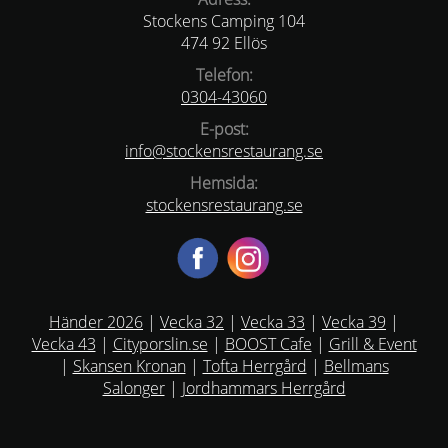
Stockens Camping 104
474 92 Ellös
Telefon:
0304-43060
E-post:
info@stockensrestaurang.se
Hemsida:
stockensrestaurang.se
Händer 2026
|
Vecka 32
|
Vecka 33
|
Vecka 39
|
Vecka 43
|
Cityporslin.se
|
BOOST Cafe
|
Grill & Event
|
Skansen Kronan
|
Tofta Herrgård
|
Bellmans
Salonger
|
Jordhammars Herrgård