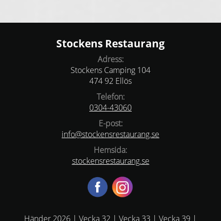
Stockens Restaurang
Adress:
Stockens Camping 104
474 92 Ellös
Telefon:
0304-43060
E-post:
info@stockensrestaurang.se
Hemsida:
stockensrestaurang.se
Händer 2026
|
Vecka 32
|
Vecka 33
|
Vecka 39
|