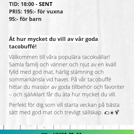
TID: 18:00
- SENT
PRIS: 195:- för vuxna
95:- för barn
Ät hur mycket du vill av vår goda
tacobuffé!
Välkommen till våra populära tacokvällar!
Samla familj och vänner och njut av en kväll
fylld med god mat, härlig stämning och
sommarkänsla vid havet. På vår tacobuffé
hittar du massor av goda tillbehör och favoriter
– och självklart får du äta hur mycket du vill.
Perfekt för dig som vill starta veckan på bästa
sätt med god mat och trevligt sällskap. 🌮☀️🍹