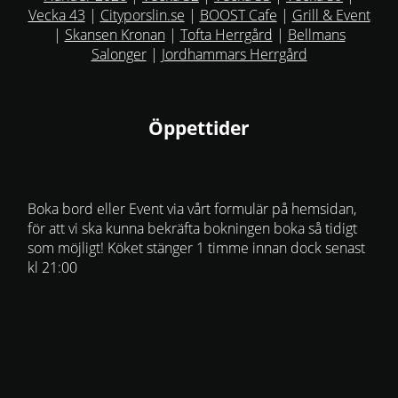
Vecka 43
|
Cityporslin.se
|
BOOST Cafe
|
Grill & Event
|
Skansen Kronan
|
Tofta Herrgård
|
Bellmans
Salonger
|
Jordhammars Herrgård
Öppettider
Boka bord eller Event via vårt formulär på hemsidan,
för att vi ska kunna bekräfta bokningen boka så tidigt
som möjligt! Köket stänger 1 timme innan dock senast
kl 21:00