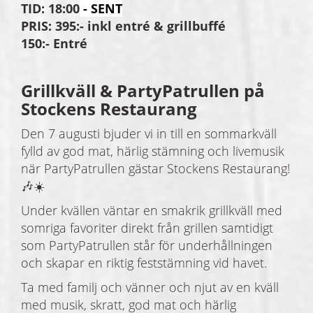
TID: 18:00
- SENT
PRIS: 395:- inkl entré & grillbuffé
150:- Entré
Grillkväll & PartyPatrullen på
Stockens Restaurang
Den 7 augusti bjuder vi in till en sommarkväll
fylld av god mat, härlig stämning och livemusik
när PartyPatrullen gästar Stockens Restaurang!
🎶☀️
Under kvällen väntar en smakrik grillkväll med
somriga favoriter direkt från grillen samtidigt
som PartyPatrullen står för underhållningen
och skapar en riktig feststämning vid havet.
Ta med familj och vänner och njut av en kväll
med musik, skratt, god mat och härlig