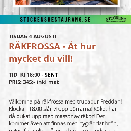
TISDAG 4 AUGUSTI
RÄKFROSSA - Ät hur
mycket du vill!
TID: Kl 18:00
- SENT
PRIS: 345:- inkl mat
Välkomna på räkfrossa med trubadur Freddan!
Klockan 18:00 slår vi upp dörrarna! Köket har
då dukat upp med massor av räkor! Det
kommer även att finnas med nygräddat bröd,
pajer, flera olika såser och massor andra goda