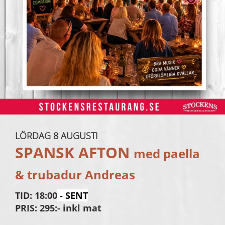
LÖRDAG 8 AUGUSTI
SPANSK AFTON
med paella
& trubadur Andreas
TID: 18:00
- SENT
PRIS: 295:- inkl mat