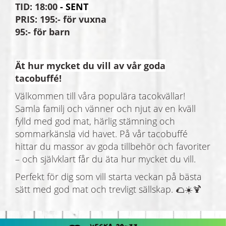
TID: 18:00
- SENT
PRIS: 195:- för vuxna
95:- för barn
Ät hur mycket du vill av vår goda
tacobuffé!
Välkommen till våra populära tacokvällar!
Samla familj och vänner och njut av en kväll
fylld med god mat, härlig stämning och
sommarkänsla vid havet. På vår tacobuffé
hittar du massor av goda tillbehör och favoriter
– och självklart får du äta hur mycket du vill.
Perfekt för dig som vill starta veckan på bästa
sätt med god mat och trevligt sällskap. 🌮☀️🍹