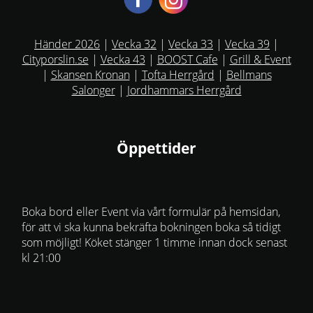
Händer 2026
|
Vecka 32
|
Vecka 33
|
Vecka 39
|
Cityporslin.se
|
Vecka 43
|
BOOST Cafe
|
Grill & Event
|
Skansen Kronan
|
Tofta Herrgård
|
Bellmans
Salonger
|
Jordhammars Herrgård
Öppettider
Boka bord eller Event via vårt formulär på hemsidan,
för att vi ska kunna bekräfta bokningen boka så tidigt
som möjligt! Köket stänger 1 timme innan dock senast
kl 21:00