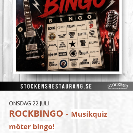
ONSDAG 22 JULI
ROCKBINGO -
Musikquiz
möter bingo!