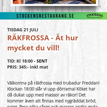
TISDAG 21 JULI
RÄKFROSSA - Ät hur
mycket du vill!
TID: Kl 18:00
- SENT
PRIS: 345:- inkl mat
Välkomna på räkfrossa med trubadur Freddan!
Klockan 18:00 slår vi upp dörrarna! Köket har
då dukat upp med massor av räkor! Det
kommer även att finnas med nygräddat bröd,
pajer, flera olika såser och massor andra goda