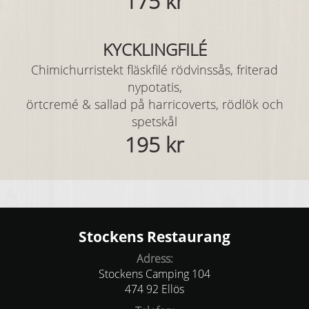
175 kr
KYCKLINGFILÉ
Chimichurristekt fläskfilé rödvinssås, friterad
nypotatis,
örtcremé & sallad
på harricoverts, rödlök och
spetskål
195 kr
Stockens Restaurang
Adress:
Stockens Camping 104
474 92 Ellös