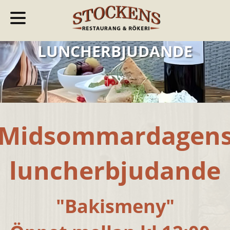
LUNCHERBJUDANDE
Midsommardagen
luncherbjudande
"Bakismeny"