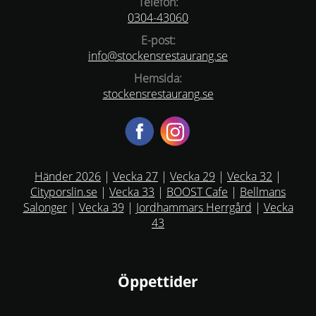
Telefon:
0304-43060
E-post:
info@stockensrestaurang.se
Hemsida:
stockensrestaurang.se
Händer 2026
|
Vecka 27
|
Vecka 29
|
Vecka 32
|
Cityporslin.se
|
Vecka 33
|
BOOST Cafe
|
Bellmans
Salonger
|
Vecka 39
|
Jordhammars Herrgård
|
Vecka
43
Öppettider