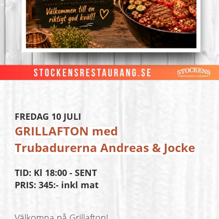
FREDAG 10 JULI
GRILLAFTON
med
Trubadurerna Andreas & Jocke
TID: Kl 18:00 - SENT
PRIS: 345:- inkl mat
Välkomna på Grillafton!