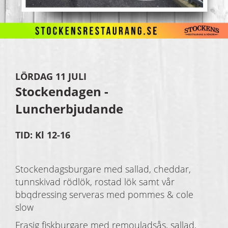
LÖRDAG 11 JULI
Stockendagen -
Luncherbjudande
TID: Kl 12-16
Stockendagsburgare med sallad, cheddar,
tunnskivad rödlök, rostad lök samt vår
bbqdressing serveras med pommes & cole
slow
Frasig fiskburgare med remouladsås, sallad,