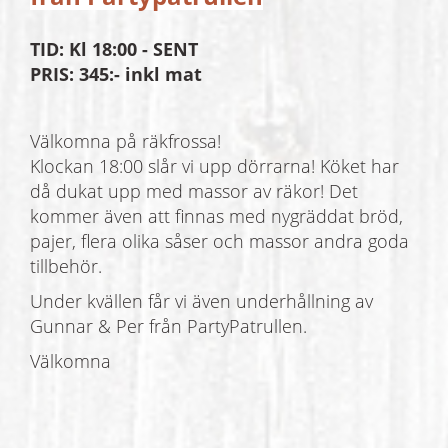
TID: Kl 18:00 - SENT
PRIS: 345:- inkl mat
Välkomna på räkfrossa!
Klockan 18:00 slår vi upp dörrarna! Köket har
då dukat upp med massor av räkor! Det
kommer även att finnas med nygräddat bröd,
pajer, flera olika såser och massor andra goda
tillbehör.
Under kvällen får vi även underhållning av
Gunnar & Per från PartyPatrullen.
Välkomna