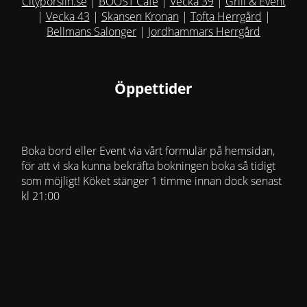
Cityporslin.se
|
BOOST Cafe
|
Vecka 39
|
Grill & Event
|
Vecka 43
|
Skansen Kronan
|
Tofta Herrgård
|
Bellmans Salonger
|
Jordhammars Herrgård
Öppettider
Boka bord eller Event via vårt formulär på hemsidan,
för att vi ska kunna bekräfta bokningen boka så tidigt
som möjligt! Köket stänger 1 timme innan dock senast
kl 21:00